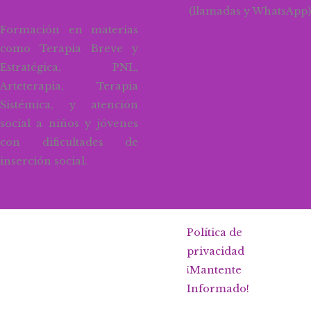
(llamadas y WhatsApp)
Formación en materias
como Terapia Breve y
Estratégica, PNL,
Arteterapia, Terapia
Sistémica, y atención
social a niños y jóvenes
con dificultades de
inserción social.
Política de
privacidad
¡Mantente
Informado!