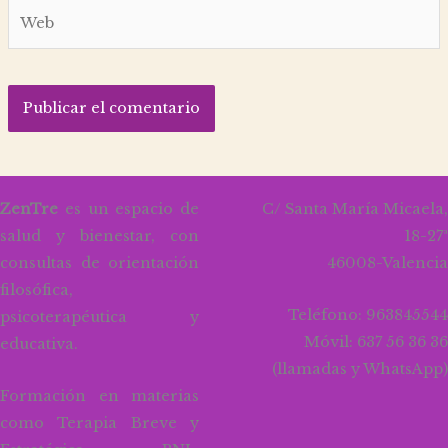
Web
ZenTre
es un espacio de
C/ Santa María Micaela,
salud y bienestar, con
18-27ª
consultas de orientación
46008-Valencia
filosófica,
Teléfono: 963845544
psicoterapéutica y
Móvil: 637 56 36 36
educativa.
(llamadas y WhatsApp)
Formación en materias
como Terapia Breve y